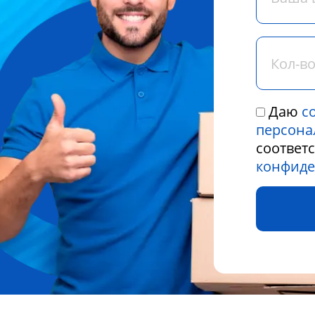
Даю
с
персона
соответ
конфиде