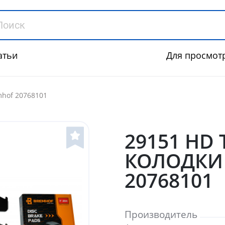
атьи
Для просмот
mhof 20768101
29151 HD
КОЛОДКИ 
20768101
Производитель