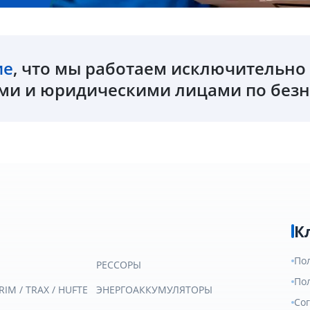
ие
, что мы работаем исключительн
и и юридическими лицами по безн
К
По
РЕССОРЫ
По
RIM / TRAX / HUFTE
ЭНЕРГОАККУМУЛЯТОРЫ
Со