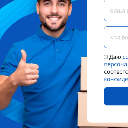
Даю
с
персона
соответ
конфиде