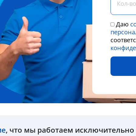
Даю
с
персона
соответ
конфиде
ие
, что мы работаем исключительн