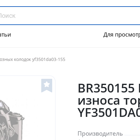
атьи
Для просмот
озных колодок yf3501da03-155
BR350155
износа т
YF3501DA0
Производитель