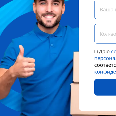
Даю
с
персона
соответ
конфиде