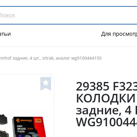
атьи
Для просмот
mhof задние, 4 шт., sitrak, аналог wg9100444150
29385 F3
КОЛОДКИ 
задние, 4 
WG910044