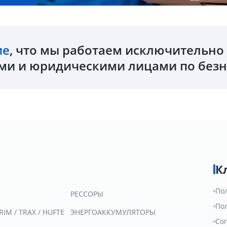
ие
, что мы работаем исключительн
и и юридическими лицами по безн
К
По
РЕССОРЫ
По
RIM / TRAX / HUFTE
ЭНЕРГОАККУМУЛЯТОРЫ
Со