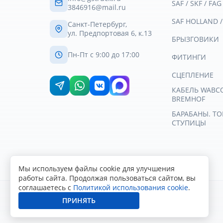
SAF / SKF / FAG
3846916@mail.ru
SAF HOLLAND 
Санкт-Петербург,
ул. Предпортовая 6, к.13
БРЫЗГОВИКИ
Пн-Пт с 9:00 до 17:00
ФИТИНГИ
СЦЕПЛЕНИЕ
КАБЕЛЬ WABCO 
BREMHOF
БАРАБАНЫ. Т
СТУПИЦЫ
Мы используем файлы cookie для улучшения
работы сайта. Продолжая пользоваться сайтом, вы
соглашаетесь с
Политикой использования cookie
.
ПРИНЯТЬ
© 2007-2026
Геркулес Трак
. Все права защищены.