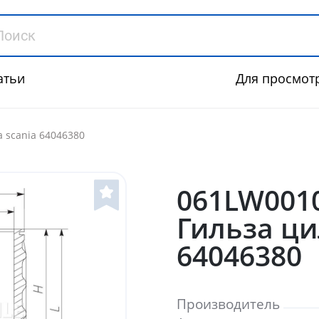
атьи
Для просмот
 scania 64046380
061LW001
Гильза ци
64046380
Производитель