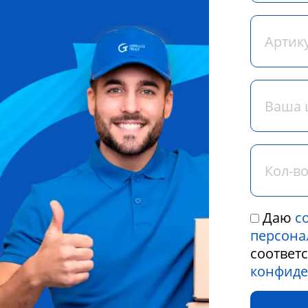
Даю
с
персона
соответ
конфиде