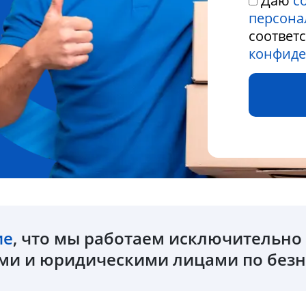
Даю
с
персона
соответ
конфиде
ие
, что мы работаем исключительн
и и юридическими лицами по безн