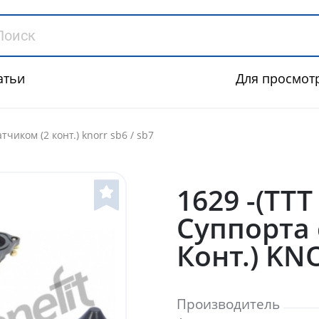
атьи
Для просмот
тчиком (2 конт.) knorr sb6 / sb7
1629 -(ТТ
Cуппорта 
Конт.) KN
Производитель