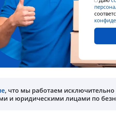
Даю
с
персона
соответ
конфиде
ие
, что мы работаем исключительн
и и юридическими лицами по безн