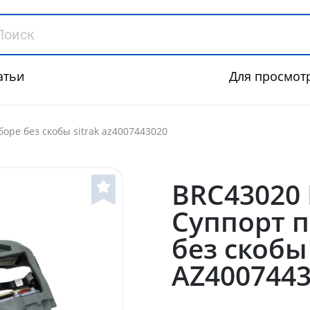
атьи
Для просмот
оре без скобы sitrak az4007443020
BRC43020
Суппорт п
без скобы 
AZ400744