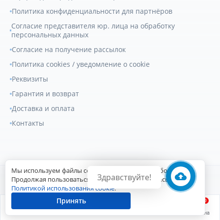
Политика конфиденциальности для партнёров
Согласие представителя юр. лица на обработку
персональных данных
Согласие на получение рассылок
Политика cookies / уведомление о cookie
Реквизиты
Гарантия и возврат
Доставка и оплата
Контакты
Мы используем файлы cookie для улучшения работы сайта.
Здравствуйте!
© 2007-2026
Геркулес Трак
. Все права защищены.
Продолжая пользоваться сайтом, вы соглашаетесь с
Политикой использования cookie
.
Сайт разработан Digital-агентством
Принять
0
Главная
Войти
Заказы
Каталог
Корзина