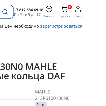
0
+7 812 384 69 16
Пн-Пт с 9 до 17
Заказы
Корзина
Войти
ра цен необходимо
зарегистрироваться
130N0 MAHLE
е кольца DAF
MAHLE
213RS100130N0
0 шт.