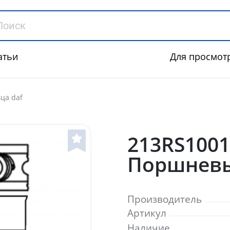
атьи
Для просмот
ца daf
213RS100
Поршневы
Производитель
Артикул
Наличие