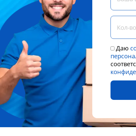
Даю
с
персона
соответ
конфиде