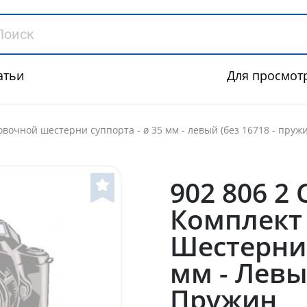
атьи
Для просмот
ровочной шестерни суппорта - ø 35 мм - левый (без 16718 - пруж
902 806 2 
Комплект
Шестерни 
мм - Левый
Пружин