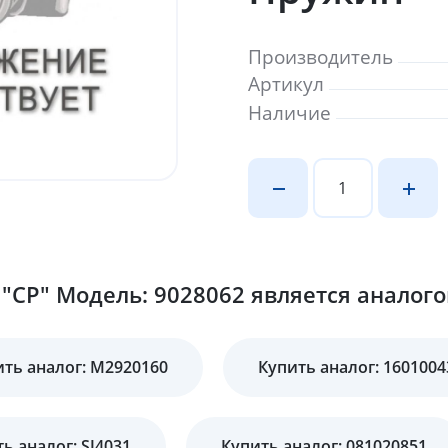
Производитель
Артикул
Наличие
"CP" Модель: 9028062 является аналого
ить аналог: M2920160
Купить аналог: 1601004
ь аналог: SJ4031
Купить аналог: 081020851