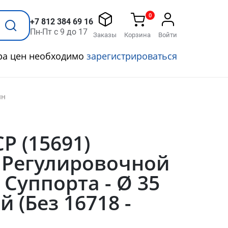
0
+7 812 384 69 16
Пн-Пт с 9 до 17
Заказы
Корзина
Войти
ра цен необходимо
зарегистрироваться
ин
CP (15691)
 Регулировочной
Суппорта - Ø 35
 (Без 16718 -