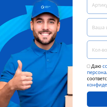
Даю
с
персона
соответ
конфиде