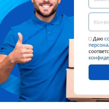
Даю
с
персона
соответ
конфиде