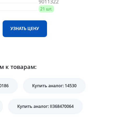
9011322
21 шт.
УЗНАТЬ ЦЕНУ
м к товарам:
0186
Купить аналог: 14530
Купить аналог: II368470064