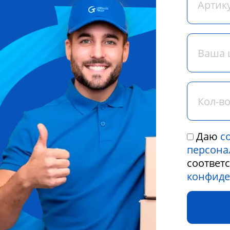
Даю
с
персона
соответ
конфиде