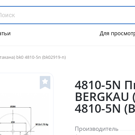
атьи
Для просмот
такана) bk0 4810-5n (bk02919-n)
4810-5N 
BERGKAU (
4810-5N (
Производитель