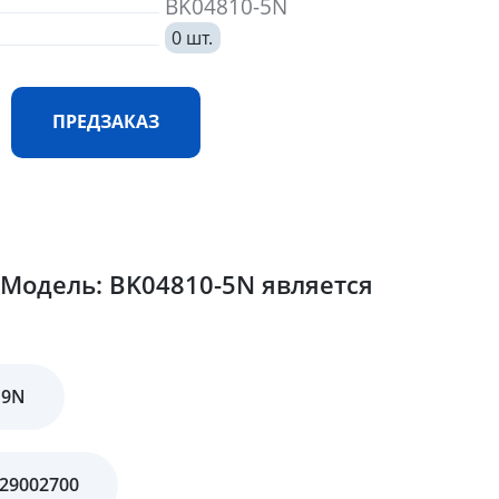
BK04810-5N
0 шт.
ПРЕДЗАКАЗ
Модель: BK04810-5N является
19N
229002700