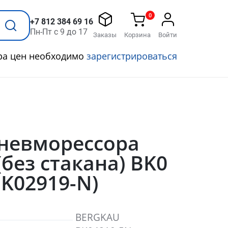
0
+7 812 384 69 16
Пн-Пт с 9 до 17
Заказы
Корзина
Войти
ра цен необходимо
зарегистрироваться
Пневморессора
без стакана) BK0
BK02919-N)
BERGKAU