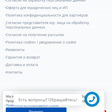
Согласие на обработку персональных данных
Оферта для юридических лиц и ИП
Политика конфиденциальности для партнёров
Согласие представителя юр. лица на обработку
персональных данных
Согласие на получение рассылок
Политика cookies / уведомление о cookie
Реквизиты
Гарантия и возврат
Доставка и оплата
Контакты
Мы используем файлы cookie для улучшения работы сайта.
Есть вопросы? Обращайтесь!
© 2007-2026
Геркулес Трак
. Все права защищены.
Продолжая пользоваться сайтом, вы соглашаетесь с
Политикой использования cookie
.
Сайт разработан Digital-агентством
Принять
0