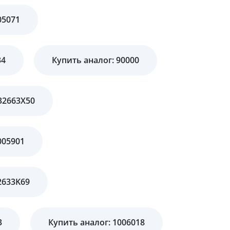
05071
34
Купить аналог: 90000
32663X50
005901
2633K69
3
Купить аналог: 1006018