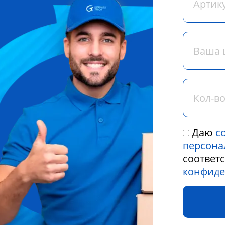
Даю
с
персона
соответ
конфиде