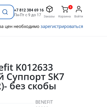
0
+7 812 384 69 16
Пн-Пт с 9 до 17
Заказы
Корзина
Войти
ра цен необходимо
зарегистрироваться
efit K012633
й Суппорт SK7
)- без скобы
BENEFIT