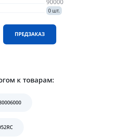
90000
0 шт.
ПРЕДЗАКАЗ
огом к товарам:
80006000
052RC