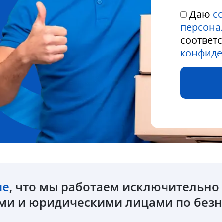
Даю
с
персона
соответ
конфиде
ие
, что мы работаем исключительн
и и юридическими лицами по безн