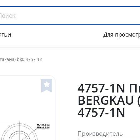
атьи
Для просмот
такана) bk0 4757-1n
4757-1N 
BERGKAU (
4757-1N
Производитель