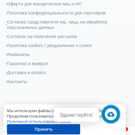
Оферта для юридических лиц и ИП
Политика конфиденциальности для партнёров
Согласие представителя юр. лица на обработку
персональных данных
Согласие на получение рассылок
Политика cookies / уведомление о cookie
Реквизиты
Гарантия и возврат
Доставка и оплата
Контакты
Мы используем файлы cookie для улучшения работы сайта.
Здравствуйте!
© 2007-2026
Геркулес Трак
. Все права защищены.
Продолжая пользоваться сайтом, вы соглашаетесь с
Политикой использования cookie
.
Сайт разработан Digital-агентством
Принять
0