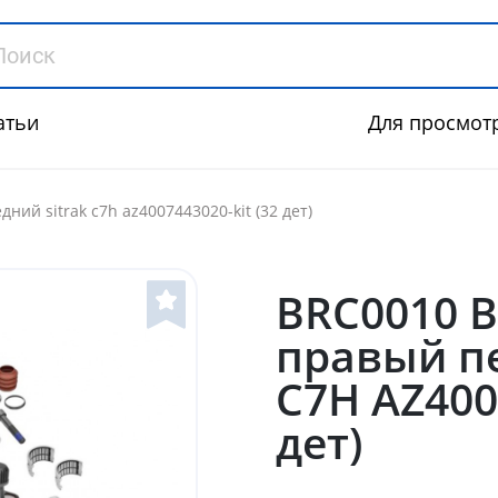
атьи
Для просмот
ий sitrak c7h az4007443020-kit (32 дет)
BRC0010 
правый пе
C7H AZ400
дет)