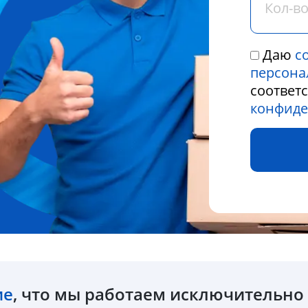
Даю
с
персона
соответ
конфиде
ие
, что мы работаем исключительн