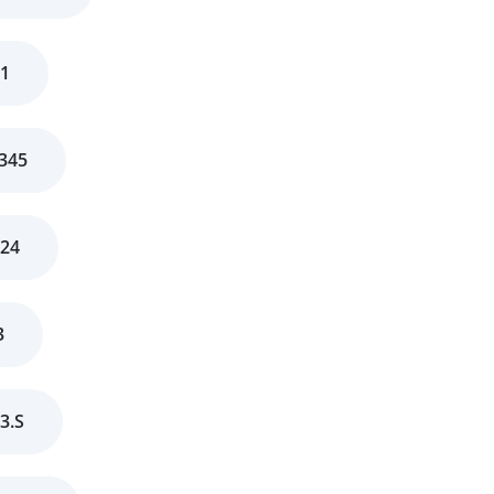
11
345
924
3
3.S