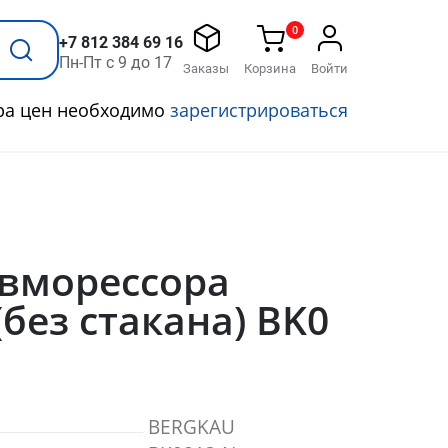
0
+7 812 384 69 16
Пн-Пт с 9 до 17
Заказы
Корзина
Войти
ра цен необходимо
зарегистрироваться
евморессора
без стакана) BK0
BERGKAU