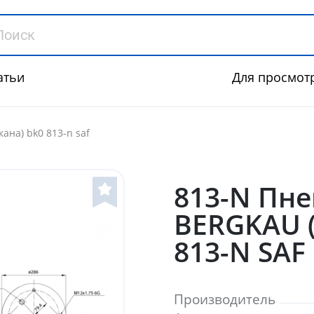
атьи
Для просмот
ана) bk0 813-n saf
813-N Пн
BERGKAU (
813-N SAF
Производитель