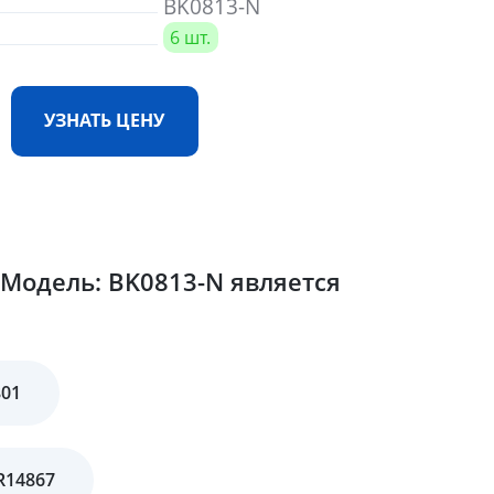
BK0813-N
6 шт.
УЗНАТЬ ЦЕНУ
Модель: BK0813-N является
801
R14867