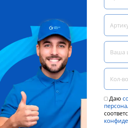
Даю
с
персона
соответ
конфиде