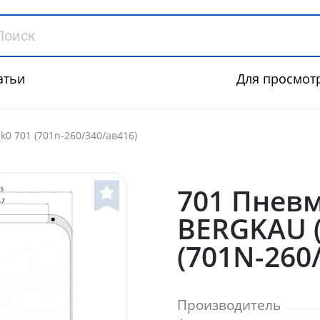
атьи
Для просмот
k0 701 (701n-260/340/ав416)
701 Пнев
BERGKAU (
(701N-260
Производитель