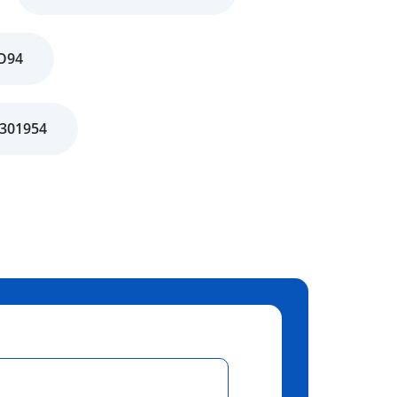
O94
1301954