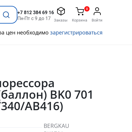
0
+7 812 384 69 16
Пн-Пт с 9 до 17
Заказы
Корзина
Войти
ра цен необходимо
зарегистрироваться
морессора
баллон) BK0 701
/340/АВ416)
BERGKAU