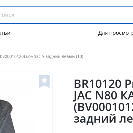
атьи
Для просмот
(bv00010120) компас-9 задний левый (10)
BR10120 
JAC N80 
(BV000101
задний ле