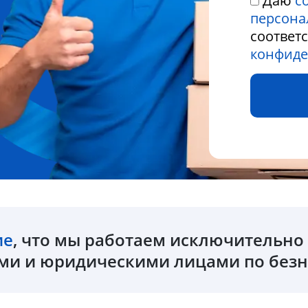
Даю
с
персона
соответ
конфиде
ие
, что мы работаем исключительн
и и юридическими лицами по безн