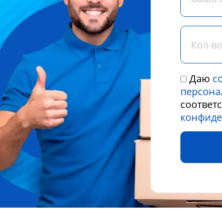
Даю
с
персона
соответ
конфиде