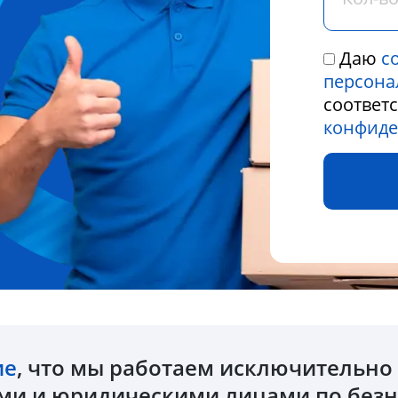
Даю
с
персона
соответ
конфиде
ие
, что мы работаем исключительн
и и юридическими лицами по безн