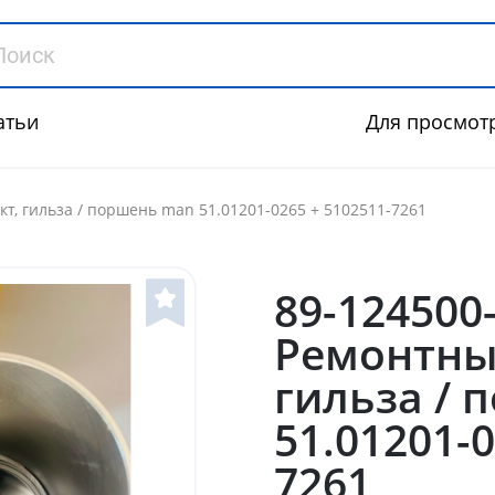
атьи
Для просмот
т, гильза / поршень man 51.01201-0265 + 5102511-7261
89-124500
Ремонтны
гильза /
51.01201-0
7261