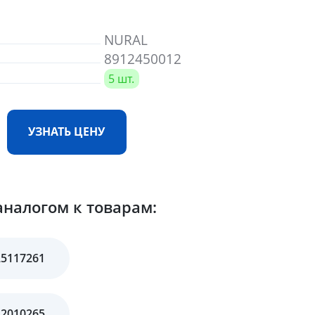
NURAL
8912450012
5 шт.
УЗНАТЬ ЦЕНУ
аналогом к товарам:
25117261
12010265