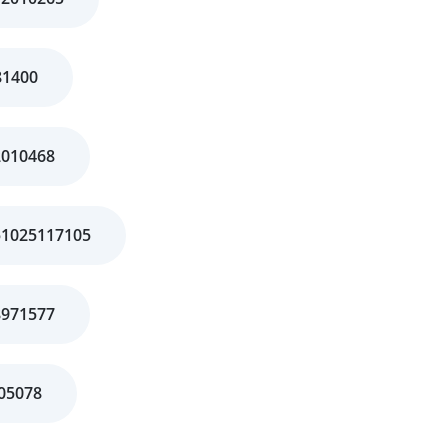
81400
2010468
51025117105
8971577
05078