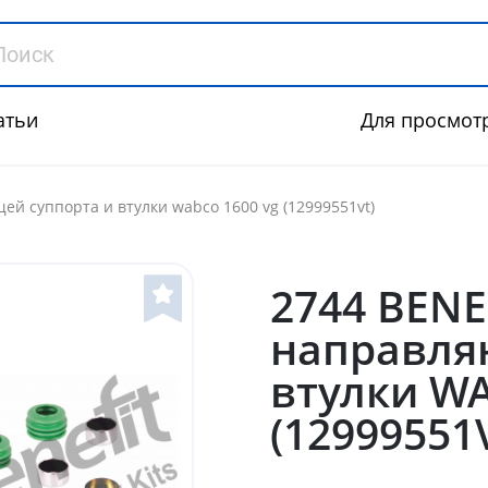
атьи
Для просмот
ей суппорта и втулки wabco 1600 vg (12999551vt)
2744 BENE
направля
втулки W
(12999551