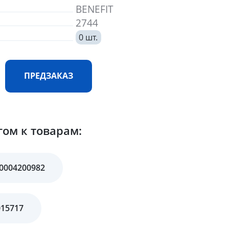
BENEFIT
2744
0 шт.
ПРЕДЗАКАЗ
гом к товарам:
A0004200982
015717