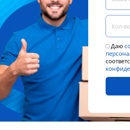
Даю
с
персона
соответ
конфиде