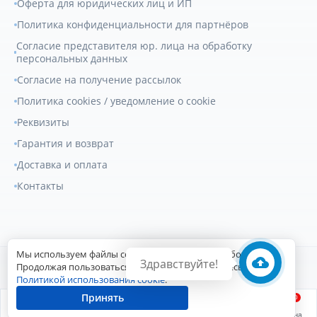
Оферта для юридических лиц и ИП
Политика конфиденциальности для партнёров
Согласие представителя юр. лица на обработку
персональных данных
Согласие на получение рассылок
Политика cookies / уведомление о cookie
Реквизиты
Гарантия и возврат
Доставка и оплата
Контакты
Мы используем файлы cookie для улучшения работы сайта.
Здравствуйте!
© 2007-2026
Геркулес Трак
. Все права защищены.
Продолжая пользоваться сайтом, вы соглашаетесь с
Политикой использования cookie
.
Сайт разработан Digital-агентством
Принять
0
Главная
Войти
Заказы
Каталог
Корзина