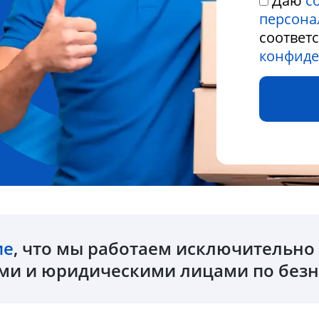
Даю
с
персона
соответ
конфиде
ие
, что мы работаем исключительн
и и юридическими лицами по безн