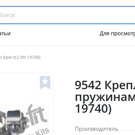
атьи
Для просмот
bpw ts2 (ttt 19740)
9542 Креп
пружинам
19740)
Производитель