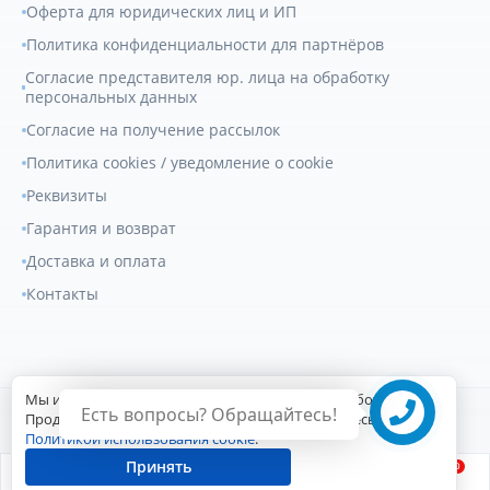
Оферта для юридических лиц и ИП
Политика конфиденциальности для партнёров
Согласие представителя юр. лица на обработку
персональных данных
Согласие на получение рассылок
Политика cookies / уведомление о cookie
Реквизиты
Гарантия и возврат
Доставка и оплата
Контакты
Мы используем файлы cookie для улучшения работы сайта.
Есть вопросы? Обращайтесь!
© 2007-2026
Геркулес Трак
. Все права защищены.
Продолжая пользоваться сайтом, вы соглашаетесь с
Политикой использования cookie
.
Сайт разработан Digital-агентством
Принять
0