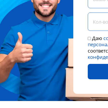
Даю
с
персона
соответ
конфиде