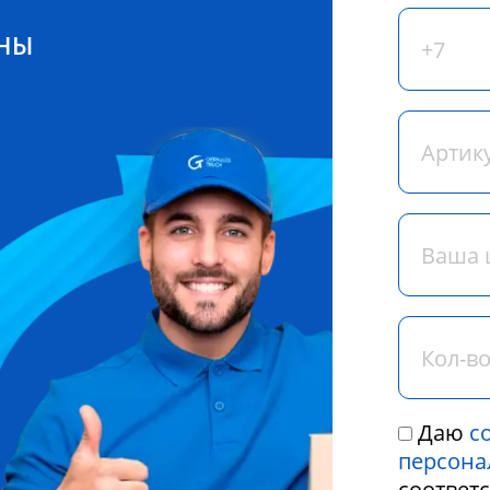
ЕНЫ
Даю
с
персона
соответ