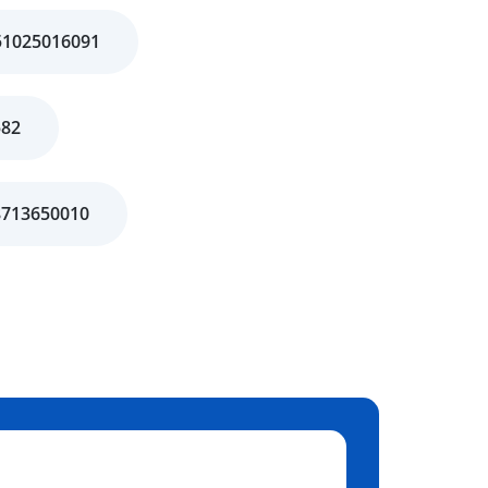
51025016091
582
8713650010