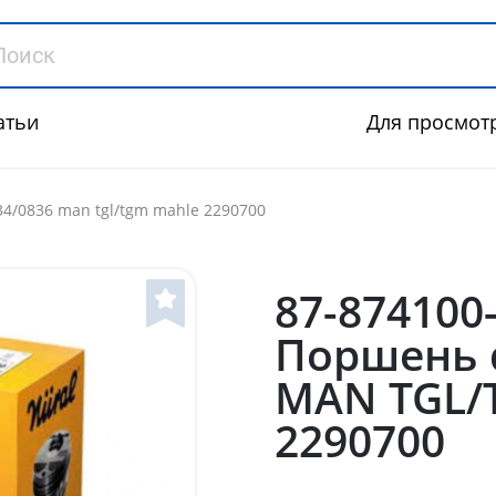
атьи
Для просмот
34/0836 man tgl/tgm mahle 2290700
87-874100
Поршень 
MAN TGL/
2290700