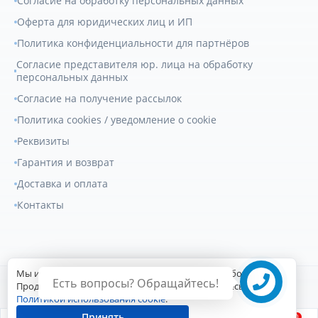
Согласие на обработку персональных данных
Оферта для юридических лиц и ИП
Политика конфиденциальности для партнёров
Согласие представителя юр. лица на обработку
персональных данных
Согласие на получение рассылок
Политика cookies / уведомление о cookie
Реквизиты
Гарантия и возврат
Доставка и оплата
Контакты
Мы используем файлы cookie для улучшения работы сайта.
Есть вопросы? Обращайтесь!
© 2007-2026
Геркулес Трак
. Все права защищены.
Продолжая пользоваться сайтом, вы соглашаетесь с
Политикой использования cookie
.
Сайт разработан Digital-агентством
Принять
0