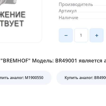
Производитель
Артикул
Наличие
"BREMHOF" Модель: BR49001 является а
пить аналог: M1900550
Купить аналог: BR490