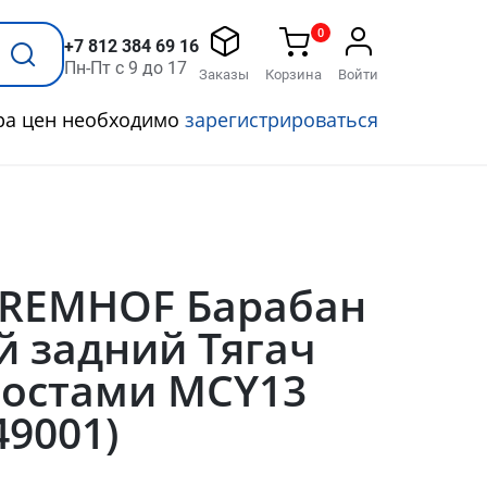
0
+7 812 384 69 16
Пн-Пт с 9 до 17
Заказы
Корзина
Войти
ра цен необходимо
зарегистрироваться
BREMHOF Барабан
й задний Тягач
мостами MCY13
9001)