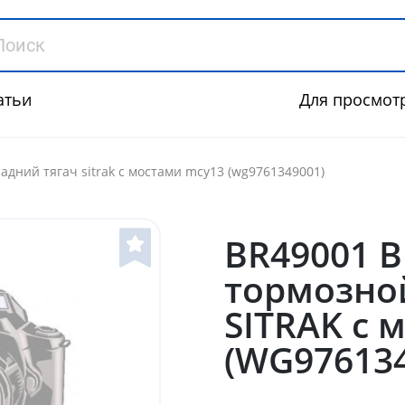
атьи
Для просмот
адний тягач sitrak с мостами mcy13 (wg9761349001)
BR49001 
тормозно
SITRAK с 
(WG976134