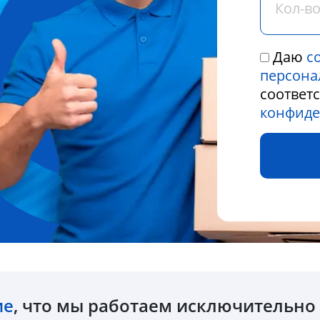
Даю
с
персона
соответ
конфиде
ие
, что мы работаем исключительн