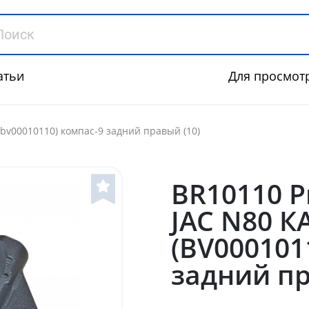
атьи
Для просмот
(bv00010110) компас-9 задний правый (10)
BR10110 
JAC N80 
(BV000101
задний пр