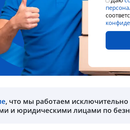
Даю
с
персона
соответ
конфиде
ие
, что мы работаем исключительн
и и юридическими лицами по безн