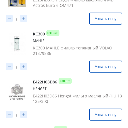
MAHLE
Actros Euro-6 ОМ471
DONALDSON
TRUCKEXPERT
Узнать цену
MANN-FILTER
>30 шт.
KC300
DAF
MAHLE
FILMANT
KC300 MAHLE фильтр топливный VOLVO
VOLVO
21879886
CHRYSLER
Узнать цену
UFI
HENGST
>30 шт.
E422H03D86
WAYTEKO
HENGST
METACO
E422H03D86 Hengst Фильтр масляный (HU 13
125/3 X)
Узнать цену