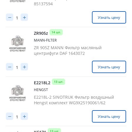
85137594
Узнать цену
14 шт.
ZR905z
MANN-FILTER
ZR 905Z MANN Фильтр масляный
центрифуги DAF 1643072
Узнать цену
13 шт.
E2218L2
HENGST
E2218L-2 SINOTRUK Фильтр воздушный
Hengst комплект WG9X25190061/62
Узнать цену
13 шт.