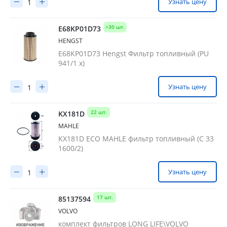
Узнать цену
>30 шт.
E68KP01D73
HENGST
E68KP01D73 Hengst Фильтр топливный (PU
941/1 x)
Узнать цену
22 шт.
KX181D
MAHLE
KX181D ECO MAHLE фильтр топливный (C 33
1600/2)
Узнать цену
17 шт.
85137594
VOLVO
комплект фильтров LONG LIFE\VOLVO