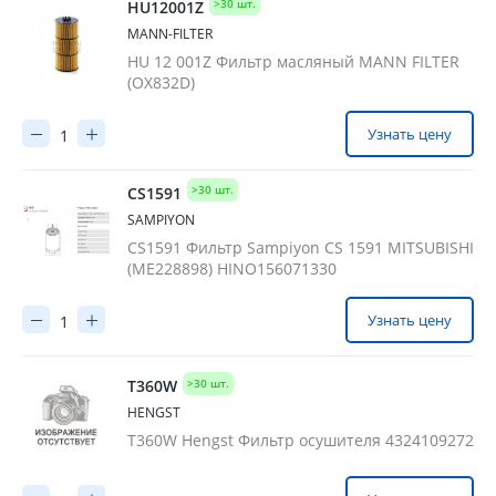
>30 шт.
HU12001Z
MANN-FILTER
HU 12 001Z Фильтр масляный MANN FILTER
(OX832D)
Узнать цену
>30 шт.
CS1591
SAMPIYON
CS1591 Фильтр Sampiyon CS 1591 MITSUBISHI
(ME228898) HINO156071330
Узнать цену
>30 шт.
T360W
HENGST
T360W Hengst Фильтр осушителя 4324109272