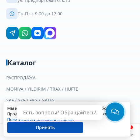
ул. Предпортовая 6, к.13
Пн-Пт с 9:00 до 17:00
Каталог
РАСПРОДАЖА
MONIVA / YILDIRIM / TRAX / HUFTE
SAF / SKF / FAG / GATES
Мы используем файлы cookie для улучшения работы сайта.
SAF HOLLAND / KOMMAR
Есть вопросы? Обращайтесь!
Продолжая пользоваться сайтом, вы соглашаетесь с
Политикой использования cookie
.
БРЫЗГОВИКИ
Принять
0
ФИТИНГИ
Главная
Войти
Заказы
Каталог
Корзина