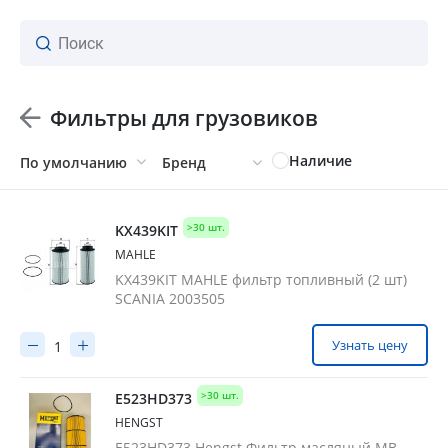
Фильтры для грузовиков
ваш личный менеджер
Наличие
По умолчанию
Бренд
SAMPIYON
BOSCH
>30 шт.
KX439KIT
WABCO
MAHLE
HALDEX
KX439KIT MAHLE фильтр топливный (2 шт)
SCANIA 2003505
HTP
FERRA FILTER
Узнать цену
BEAVERS
KNORR BREMSE
>30 шт.
E523HD373
AUGER
HENGST
E523HD373 Hengst Фильтр масляный MB