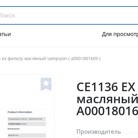
атьи
Для просмот
 ex фильтр масляный sampiyon ( a0001801609 )
CE1136 EX
масляный 
A00018016
Производитель