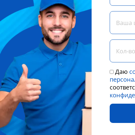
Даю
с
персона
соответ
конфиде