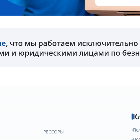
ие
, что мы работаем исключительн
и и юридическими лицами по безн
К
По
РЕССОРЫ
По