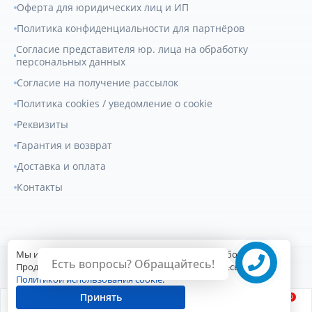
Оферта для юридических лиц и ИП
Политика конфиденциальности для партнёров
Согласие представителя юр. лица на обработку
персональных данных
Согласие на получение рассылок
Политика cookies / уведомление о cookie
Реквизиты
Гарантия и возврат
Доставка и оплата
Контакты
Мы используем файлы cookie для улучшения работы сайта.
Есть вопросы? Обращайтесь!
© 2007-2026
Геркулес Трак
. Все права защищены.
Продолжая пользоваться сайтом, вы соглашаетесь с
Политикой использования cookie
.
Сайт разработан Digital-агентством
Принять
0