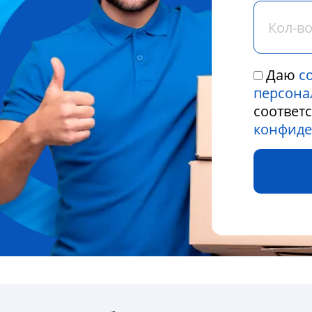
Даю
с
персона
соответ
конфиде