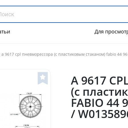
атьи
Для просмот
a 9617 cpl пневморессора (с пластиковым стаканом) fabio 44 961
A 9617 CP
(с пласти
FABIO 44 9
/ W013589