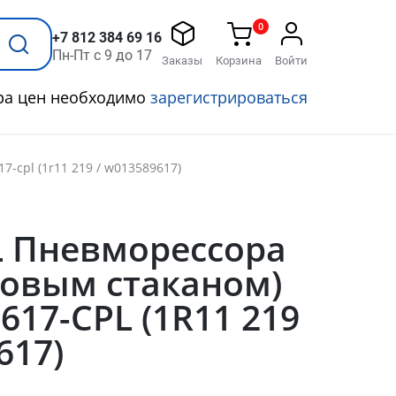
0
+7 812 384 69 16
Пн-Пт с 9 до 17
Заказы
Корзина
Войти
ра цен необходимо
зарегистрироваться
7-cpl (1r11 219 / w013589617)
L Пневморессора
ковым стаканом)
617-CPL (1R11 219
617)