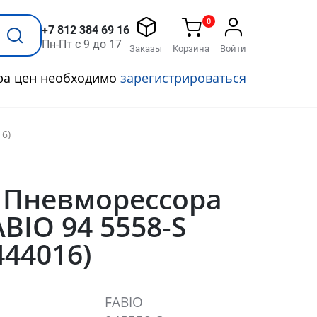
0
+7 812 384 69 16
Пн-Пт с 9 до 17
Заказы
Корзина
Войти
ра цен необходимо
зарегистрироваться
16)
S Пневморессора
BIO 94 5558-S
444016)
FABIO