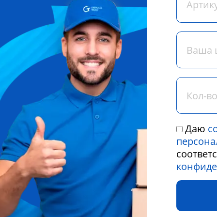
Даю
с
персона
соответ
конфиде