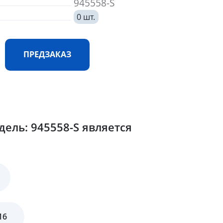
945558-S
0 шт.
ПРЕДЗАКАЗ
ель: 945558-S является
16