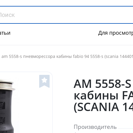
атьи
Для просмот
am 5558-s пневморессора кабины fabio 94 5558-s (scania 14440
AM 5558-
кабины FA
(SCANIA 1
Производитель