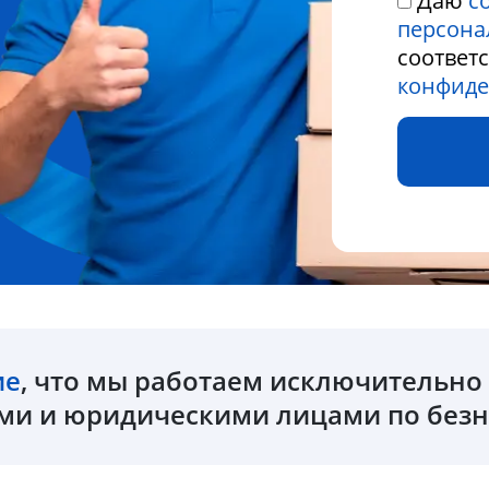
Даю
с
персона
соответ
конфиде
ие
, что мы работаем исключительн
и и юридическими лицами по безн