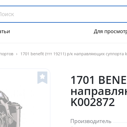
атьи
Для просмот
портов
1701 benefit (ттт 19211) р/к направляющих суппорта 
1701 BENEF
направля
K002872
Производитель