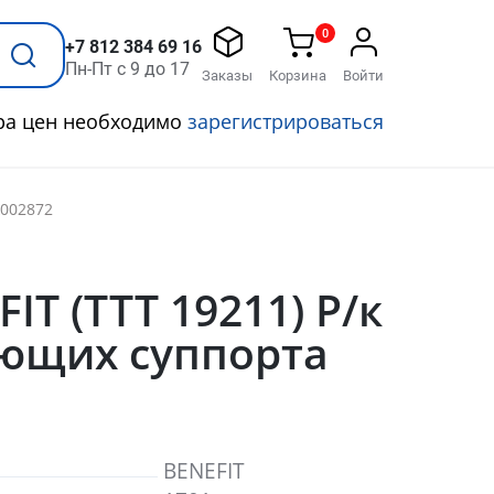
0
+7 812 384 69 16
Пн-Пт с 9 до 17
Заказы
Корзина
Войти
ра цен необходимо
зарегистрироваться
k002872
IT (ТТТ 19211) Р/к
ющих суппорта
BENEFIT