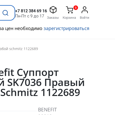
0
+7 812 384 69 16
Пн-Пт с 9 до 17
Заказы
Корзина
Войти
ра цен необходимо
зарегистрироваться
кобой schmitz 1122689
efit Суппорт
й SK7036 Правый
 Schmitz 1122689
BENEFIT