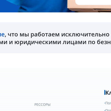
ие
, что мы работаем исключительн
и и юридическими лицами по безн
К
По
РЕССОРЫ
По