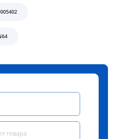
0005402
N64