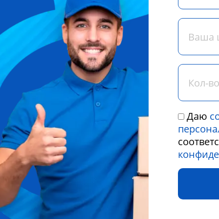
Даю
с
персона
соответ
конфиде