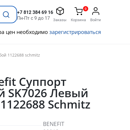
0
+7 812 384 69 16
Пн-Пт с 9 до 17
Заказы
Корзина
Войти
ра цен необходимо
зарегистрироваться
бой 1122688 schmitz
efit Суппорт
й SK7026 Левый
 1122688 Schmitz
BENEFIT