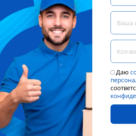
Даю
с
персона
соответ
конфиде