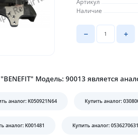
Артикул
Наличие
"BENEFIT" Модель: 90013 является анал
ить аналог: K050921N64
Купить аналог: 03080
ь аналог: K001481
Купить аналог: 053627063