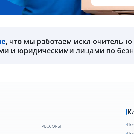
ие
, что мы работаем исключительн
и и юридическими лицами по безн
К
По
РЕССОРЫ
По