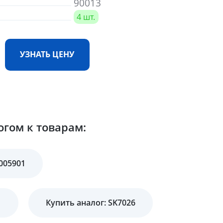
90013
4 шт.
УЗНАТЬ ЦЕНУ
огом к товарам:
005901
1
Купить аналог: SK7026