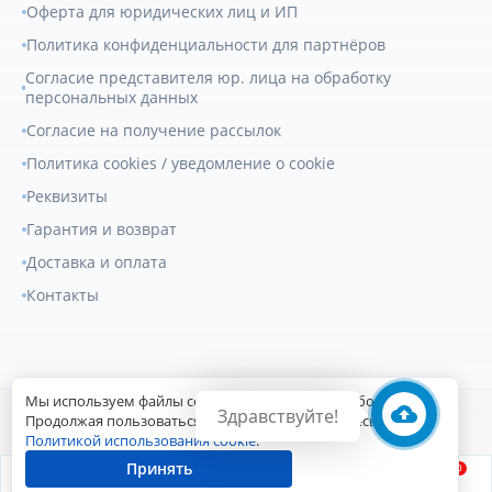
Оферта для юридических лиц и ИП
Политика конфиденциальности для партнёров
Согласие представителя юр. лица на обработку
персональных данных
Согласие на получение рассылок
Политика cookies / уведомление о cookie
Реквизиты
Гарантия и возврат
Доставка и оплата
Контакты
Мы используем файлы cookie для улучшения работы сайта.
Здравствуйте!
© 2007-2026
Геркулес Трак
. Все права защищены.
Продолжая пользоваться сайтом, вы соглашаетесь с
Политикой использования cookie
.
Сайт разработан Digital-агентством
Принять
0