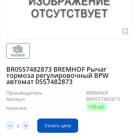
BR0557482873 BREMHOF Рычаг
тормоза регулировочный BPW
автомат 0557482873
Производитель
BREMHOF
Артикул
BR0557482873
>30 шт.
Наличие
Узнать цену