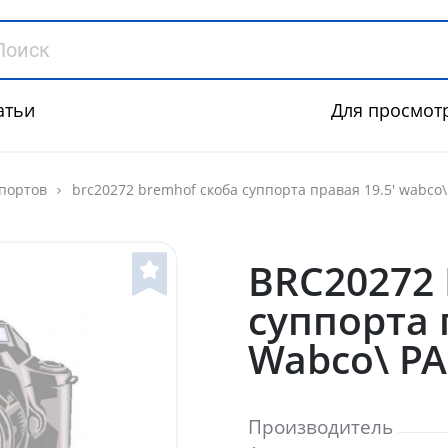
атьи
Для просмот
портов
brc20272 bremhof скоба суппорта правая 19.5' wabco\ 
BRC20272
суппорта 
Wabco\ PA
Производитель