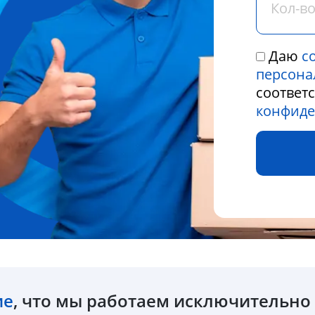
Даю
с
персона
соответ
конфиде
ие
, что мы работаем исключительн