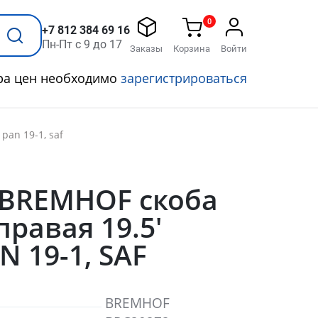
0
+7 812 384 69 16
Пн-Пт с 9 до 17
Заказы
Корзина
Войти
ра цен необходимо
зарегистрироваться
pan 19-1, saf
 BREMHOF скоба
правая 19.5'
N 19-1, SAF
BREMHOF