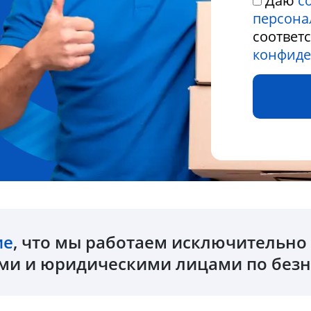
Даю
с
персона
соответ
конфиде
ие
, что мы работаем исключительн
и и юридическими лицами по безн