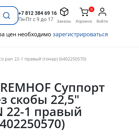
0
+7 812 384 69 16
Пн-Пт с 9 до 17
Заказы
Корзина
Войти
ра цен необходимо
зарегистрироваться
co pan 22-1 правый (тонар) (6402250570)
BREMHOF Суппорт
з скобы 22,5"
 22-1 правый
6402250570)