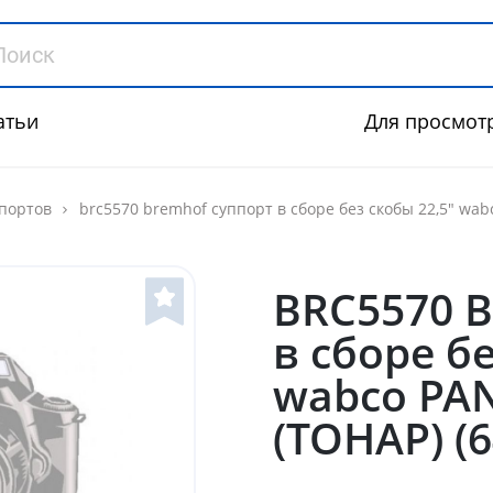
атьи
Для просмот
портов
brc5570 bremhof суппорт в сборе без скобы 22,5" wab
BRC5570 
в сборе бе
wabco PAN
(ТОНАР) (