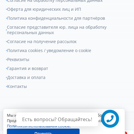
Согласие на обработку персональных данных
Оферта для юридических лиц и ИП
Политика конфиденциальности для партнёров
Согласие представителя юр. лица на обработку
персональных данных
Согласие на получение рассылок
Политика cookies / уведомление о cookie
Реквизиты
Гарантия и возврат
Доставка и оплата
Контакты
Мы используем файлы cookie для улучшения работы сайта.
Есть вопросы? Обращайтесь!
© 2007-2026
Геркулес Трак
. Все права защищены.
Продолжая пользоваться сайтом, вы соглашаетесь с
Политикой использования cookie
.
Сайт разработан Digital-агентством
Принять
0