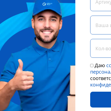
Даю
с
персона
соответ
конфиде