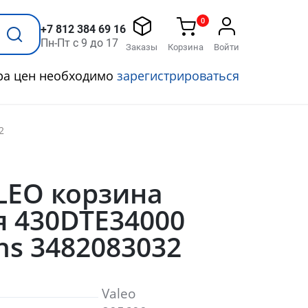
0
+7 812 384 69 16
Пн-Пт с 9 до 17
Заказы
Корзина
Войти
ра цен необходимо
зарегистрироваться
2
LEO корзина
я 430DTE34000
hs 3482083032
Valeo