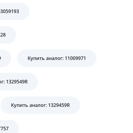
03059193
428
9
Купить аналог: 11009971
г: 1329549R
Купить аналог: 1329459R
7757