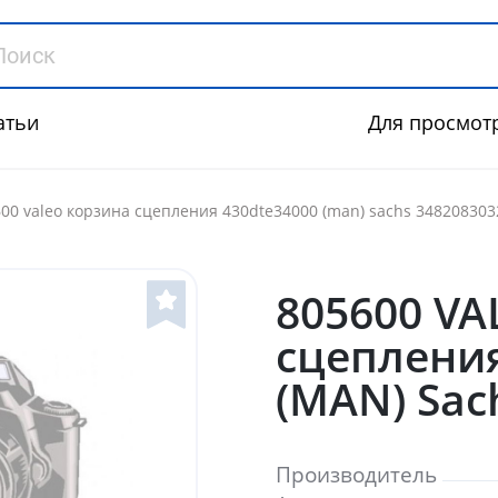
атьи
Для просмот
00 valeo корзина сцепления 430dte34000 (man) sachs 348208303
805600 VA
сцеплени
(MAN) Sac
Производитель