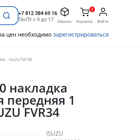
0
+7 812 384 69 16
Пн-Пт с 9 до 17
Заказы
Корзина
Войти
ра цен необходимо
зарегистрироваться
 . isuzu fvr34
0 накладка
 передняя 1
SUZU FVR34
ISUZU