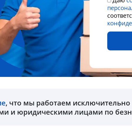
Даю
с
персона
соответ
конфиде
ие
, что мы работаем исключительн
и и юридическими лицами по безн