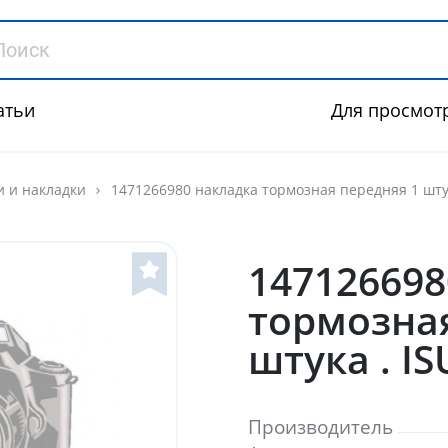
атьи
Для просмот
и и накладки
1471266980 накладка тормозная передняя 1 штука
147126698
тормозная
штука . I
Производитель