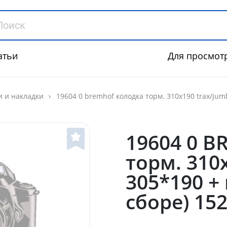
атьи
Для просмот
и и накладки
19604 0 bremhof колодка торм. 310х190 trax/jum
19604 0 
торм. 310
305*190 +
сборе) 15