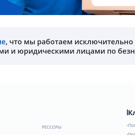
ие
, что мы работаем исключительн
и и юридическими лицами по безн
К
По
РЕССОРЫ
По