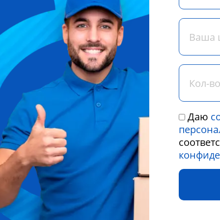
Даю
с
персона
соответ
конфиде