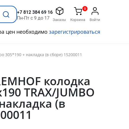
0
+7 812 384 69 16
Пн-Пт с 9 до 17
Заказы
Корзина
Войти
ра цен необходимо
зарегистрироваться
bo 305*190 + накладка (в сборе) 15200011
BREMHOF колодка
х190 TRAX/JUMBO
 накладка (в
200011