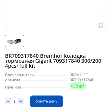
BR709317840 Bremhof Колодка
тормозная Gigant 709317840 300/200
4pcs+full kit
Производитель
BREMHOF
Артикул
BR709317840
>30 шт.
Наличие
Узнать цену